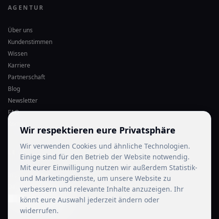
AGENTUR
Über uns
Kundenstimmen
Wissen
Karriere
Partnerschaft
Blog
Newsletter
FAQ
Kontakt
Wir respektieren eure Privatsphäre
Wir verwenden Cookies und ähnliche Technologien.
LEGAL
Einige sind für den Betrieb der Website notwendig.
Mit eurer Einwilligung nutzen wir außerdem Statistik-
Impressum
und Marketingdienste, um unsere Website zu
Datenschutz
verbessern und relevante Inhalte anzuzeigen. Ihr
Cookie-Einstellungen
könnt eure Auswahl jederzeit ändern oder
widerrufen.