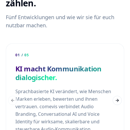
zählen.
Fünf Entwicklungen und wie wir sie für euch
nutzbar machen.
01
/
05
KI macht Kommunikation
dialogischer.
Sprachbasierte KI verändert, wie Menschen
Marken erleben, bewerten und ihnen
Previous slide
Next s
vertrauen. comevis verbindet Audio
Branding, Conversational AI und Voice
Identity für wirksame, skalierbare und
steuerbare Audio-Kommunikation.