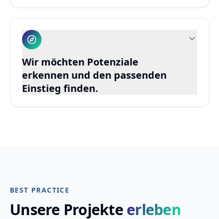
Audio & Voice Management steuert Prozesse,
sichert Qualität und ermöglicht skalierbare
Umsetzung über den gesamten Lifecycle.
Audio & Voice Management
Wir möchten Potenziale
erkennen und den passenden
Einstieg finden.
Status-Check und Sparring: gemeinsam den
wirksamsten Einstieg für eure Situation
identifizieren.
Orientierung & Statuscheck
BEST PRACTICE
Unsere Projekte
erleben