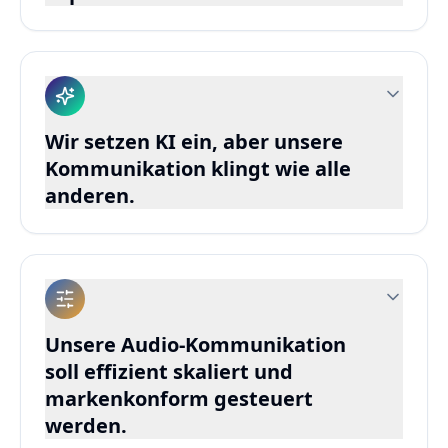
Conversational AI steuert wiederkehrende
Anliegen, entlastet Serviceteams und
verbessert die Customer Experience.
Conversational AI
Wir setzen KI ein, aber unsere
Kommunikation klingt wie alle
anderen.
Applied AI mit AI Voice und auditivem Design
sorgt für unverwechselbare Kommunikation in
Brand, Sales und Service.
Applied AI
Unsere Audio-Kommunikation
soll effizient skaliert und
markenkonform gesteuert
werden.