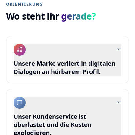
ORIENTIERUNG
Wo steht ihr
gerade?
Unsere Marke verliert in digitalen
Dialogen an hörbarem Profil.
Audio Branding übersetzt eure
Markenidentität vom Soundlogo bis zur Brand
Voice konsistent über alle Touchpoints.
Audio Branding
Unser Kundenservice ist
überlastet und die Kosten
explodieren.