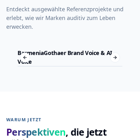
Entdeckt ausgewählte Referenzprojekte und
erlebt, wie wir Marken auditiv zum Leben
erwecken.
BarmeniaGothaer Brand Voice & AI
Wür
Previous slide
Next slide
Voice
Con
WARUM JETZT
Perspektiven
, die jetzt