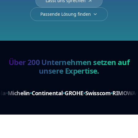
Lasst uns sprechen
Passende Lösung finden
Über 200 Unternehmen setzen auf
unsere Expertise.
helin
Continental
GROHE
Swisscom
RIMOWA
Hello