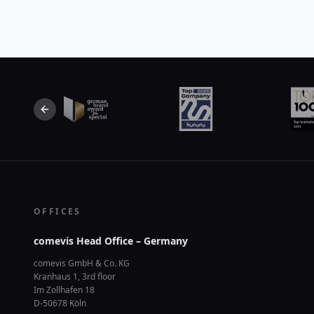
Previous slide
OFFICES
comevis Head Office – Germany
comevis GmbH & Co. KG
Kranhaus 1, 3rd floor
Im Zollhafen 18
D-50678 Köln