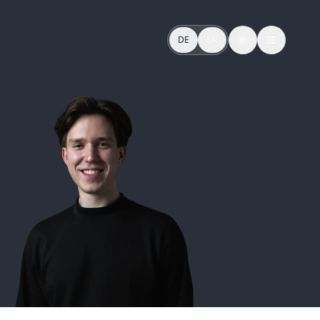
 für Brand, Sales & CX.
DE
EN
Toggle theme
 brand, sales & CX.