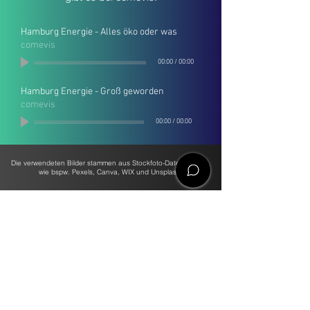
Hamburg Energie - Alles öko oder was
comevis
00:00
/
00:00
Hamburg Energie - Groß geworden
comevis
00:00
/
00:00
Die verwendeten Bilder stammen aus Stockfoto-Datenbanken,
wie bspw. Pexels, Canva, WIX und Unsplash.
OFFICES
comevis Head Office, based in Germany
comevis GmbH & Co. KG