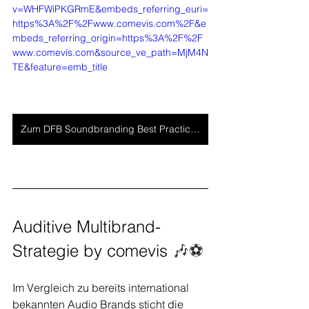
v=WHFWiPKGRmE&embeds_referring_euri=
https%3A%2F%2Fwww.comevis.com%2F&e
mbeds_referring_origin=https%3A%2F%2F
www.comevis.com&source_ve_path=MjM4N
TE&feature=emb_title
Zum DFB Soundbranding Best Practice >
Auditive Multibrand-
Strategie by comevis 
🎶⚽
Im Vergleich zu bereits international 
bekannten Audio Brands sticht die 