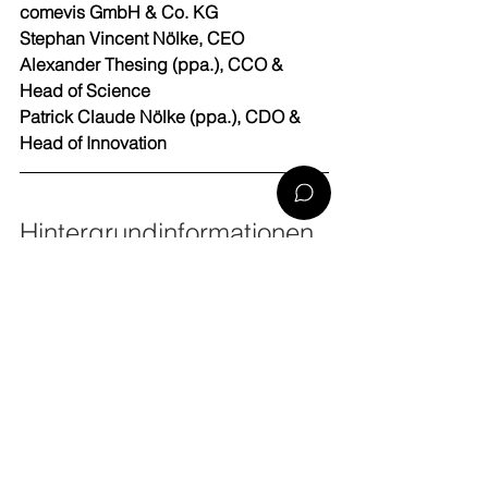
comevis GmbH & Co. KG
Stephan Vincent Nölke, CEO
Alexander Thesing (ppa.), CCO & 
Head of Science 
Patrick Claude Nölke (ppa.), CDO & 
Head of Innovation
Hintergrundinformationen 
Rat für Formgebung
 – der Initiator 
wurde 1953 auf Initiative 
des Deutschen Bundestages vom 
Bundesverband der Deutschen 
Industrie und 
einigen führenden Unternehmen als 
Stiftung gegründet. Der Rat für 
Formgebung setzt sich mit seinen 