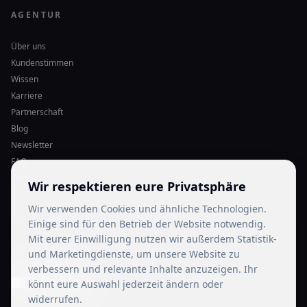
AGENTUR
Über uns
Kundenstimmen
Wissen
Karriere
Partnerschaft
Blog
Newsletter
FAQ
Kontakt
Wir respektieren eure Privatsphäre
Wir verwenden Cookies und ähnliche Technologien.
LEGAL
Einige sind für den Betrieb der Website notwendig.
Mit eurer Einwilligung nutzen wir außerdem Statistik-
Impressum
und Marketingdienste, um unsere Website zu
Datenschutz
verbessern und relevante Inhalte anzuzeigen. Ihr
Cookie-Einstellungen
könnt eure Auswahl jederzeit ändern oder
widerrufen.