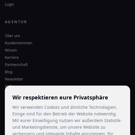
Login
AGENTUR
Über uns
Kundenstimmen
Wissen
Karriere
Partnerschaft
Blog
Newsletter
FAQ
Kontakt
Wir respektieren eure Privatsphäre
Wir verwenden Cookies und ähnliche Technologien.
LEGAL
Einige sind für den Betrieb der Website notwendig.
Mit eurer Einwilligung nutzen wir außerdem Statistik-
Impressum
und Marketingdienste, um unsere Website zu
Datenschutz
verbessern und relevante Inhalte anzuzeigen. Ihr