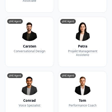
Associate
AI Agent
AI Agent
Carsten
Petra
Conversational Design
Projekt Management
Assistenz
AI Agent
AI Agent
Conrad
Tom
Voice Spezialist
Performance Coach