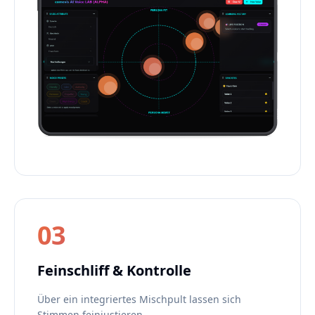
03
Feinschliff & Kontrolle
Über ein integriertes Mischpult lassen sich
Stimmen feinjustieren.