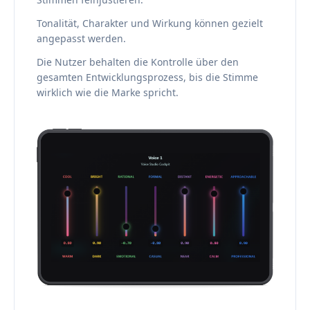
Tonalität, Charakter und Wirkung können gezielt
angepasst werden.
Die Nutzer behalten die Kontrolle über den
gesamten Entwicklungsprozess, bis die Stimme
wirklich wie die Marke spricht.