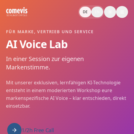
AI Voice Lab: Markenstimme in einer Session entwickeln
Im AI Voice Lab von comevis entwickelt ihr eure markenspezi
DE
EN
Toggle the
AI Voice Lab: Develop Your Brand Voice in One Session
In the comevis AI Voice Lab you develop your brand-specific 
FÜR MARKE, VERTRIEB UND SERVICE
AI Voice Lab
In einer Session zur eigenen
Markenstimme.
Mit unserer exklusiven, lernfähigen KI-Technologie
entsteht in einem moderierten Workshop eure
markenspezifische AI Voice – klar entschieden, direkt
einsetzbar.
1/2h Free Call