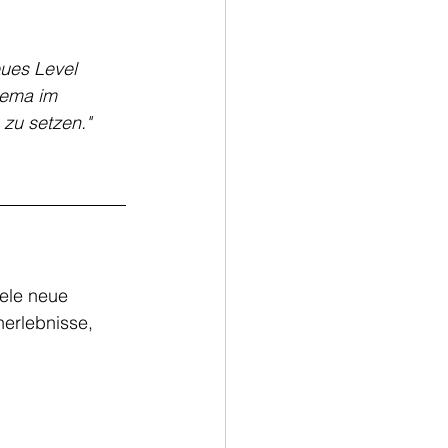
eues Level 
hema im 
 zu setzen."
iele neue 
erlebnisse, 