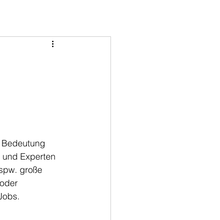
an Bedeutung 
n und Experten 
spw. große 
oder 
Jobs.