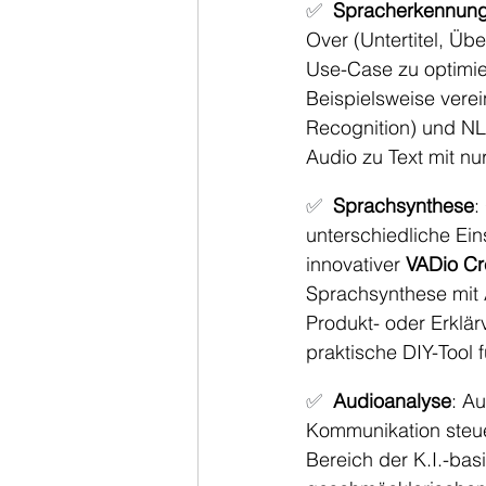
✅
Spracherkennun
Over (Untertitel, Üb
Use-Case zu optimier
Beispielsweise verei
Recognition) und NL
Audio zu Text mit nu
✅
Sprachsynthese
:
unterschiedliche Ein
innovativer 
VADio Cr
Sprachsynthese mit A
Produkt- oder Erklär
praktische 
DIY-Tool 
✅
Audioanalyse
: A
Kommunikation steuer
Bereich der K.I.-ba