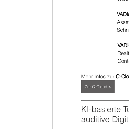
VADio
Asse
Schne
VADi
Real
Cont
Mehr Infos zur 
C-Clo
Zur C-Cloud >
KI-basierte T
auditive Digit