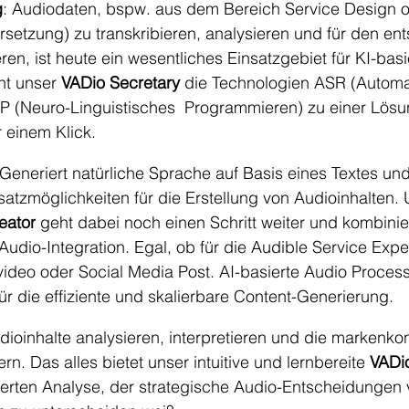
g
: Audiodaten, bspw. aus dem Bereich Service Design o
ersetzung) zu transkribieren, analysieren und für den e
en, ist heute ein wesentliches Einsatzgebiet für KI-basie
nt unser 
VADio Secretary
 die Technologien ASR (Autom
P (Neuro-Linguistisches  Programmieren) zu einer Lös
r einem Klick.
 Generiert 
natürliche Sprache auf Basis eines Textes und 
satzmöglichkeiten für die Erstellung von Audioinhalten. 
eator
 geht dabei noch einen Schritt weiter und kombinier
udio-Integration. Egal, ob für die Audible Service Expe
video oder Social Media Post. AI-basierte Audio Process
für die effiziente und skalierbare Content-Generierung.
udioinhalte analysieren, interpretieren und die markenko
n. Das alles bietet unser intuitive und lernbereite 
VADio
sierten Analyse, der strategische Audio-Entscheidungen