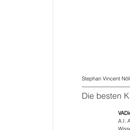
Stephan Vincent Nöl
Die besten K
VADi
A.I. 
Wiss