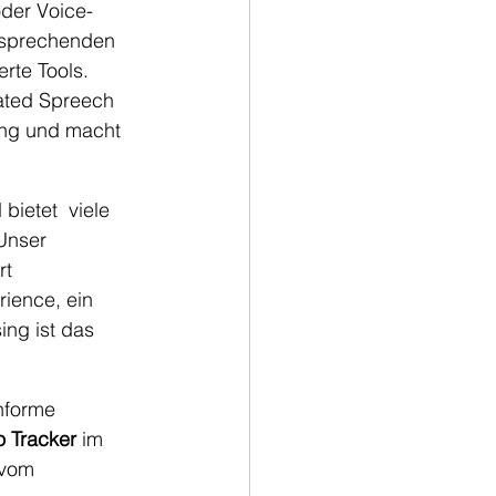
der Voice-
ntsprechenden 
rte Tools. 
ated Spreech 
ung und macht 
bietet  viele 
Unser 
t 
rience, ein 
ing ist das 
nforme   
 Tracker 
im 
 vom 