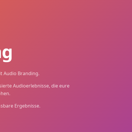
ke – mit Brand Sound, Brand Voice und Audio Guidelines fü
 audio guidelines for consistent brand impact across camp
ng
it Audio Branding.
ierte Audioerlebnisse, die eure
öhen.
ssbare Ergebnisse.