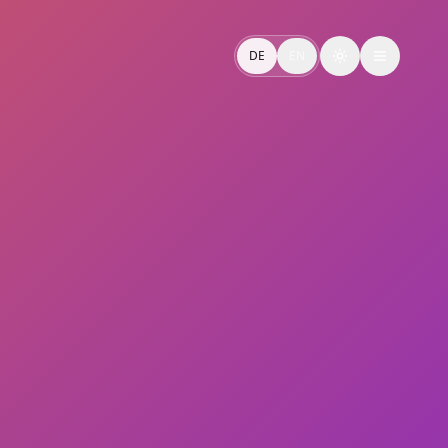
r konsistente Wirkung an allen Touchpoints.
DE
EN
Toggle theme
aigns and touchpoints.