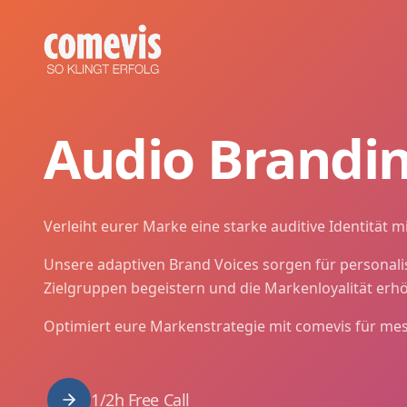
Audio Branding für starke Markenwiedererkennung
Audio Branding entwickelt die hörbare Identität eurer Mar
Audio Branding for Strong Brand Recognition
Audio branding by comevis: brand sound, brand voice, and
Audio Brandi
Verleiht eurer Marke eine starke auditive Identität m
Unsere adaptiven Brand Voices sorgen für personalis
Zielgruppen begeistern und die Markenloyalität erh
Optimiert eure Markenstrategie mit comevis für me
1/2h Free Call