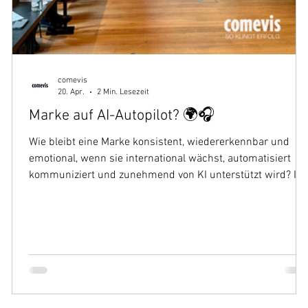
comevis
20. Apr.
2 Min. Lesezeit
Marke auf AI-Autopilot? 🌍🎧
Wie bleibt eine Marke konsistent, wiedererkennbar und
emotional, wenn sie international wächst, automatisiert
kommuniziert und zunehmend von KI unterstützt wird? Im
Fokus stehen deshalb Audio Branding, AI Voice Agents un
markenkonforme Automatisierung – als Schlüssel, um
e
Markenidentität auch im KI-Zeitalter hörbar, steuerbar und
konsistent zu halten.