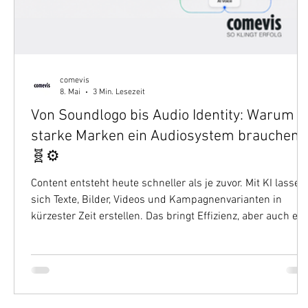
comevis
8. Mai
3 Min. Lesezeit
Von Soundlogo bis Audio Identity: Warum
starke Marken ein Audiosystem brauchen
🧬⚙️
Content entsteht heute schneller als je zuvor. Mit KI lassen
sich Texte, Bilder, Videos und Kampagnenvarianten in
kürzester Zeit erstellen. Das bringt Effizienz, aber auch ein
Herausforderung: Vieles wird austauschbarer. Genau
deshalb gewinnen eigene Marken-Assets an Wert. Sie
machen Marken unverwechselbar und sorgen dafür, dass
Kommunikation nicht beliebig wird.