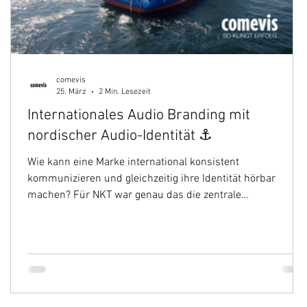
comevis
25. März
2 Min. Lesezeit
Internationales Audio Branding mit
nordischer Audio-Identität ⚓
Wie kann eine Marke international konsistent
kommunizieren und gleichzeitig ihre Identität hörbar
d
machen? Für NKT war genau das die zentrale
Herausforderung. Mit einer starken internationalen
Ausrichtung und strategischen Themen wie Recruiting,
Nachhaltigkeit und Digitalisierung benötigte das
Unternehmen eine auditive Identität, die seine Mission „We
connect a greener world“ auch auditiv transportiert.