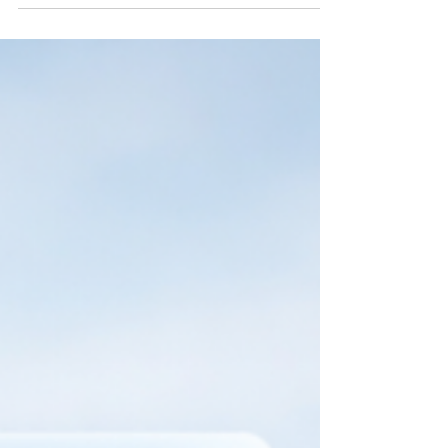
erstellen. Das bringt Effizienz, aber auch eine
Herausforderung: Vieles wird austauschbarer.
Genau deshalb gewinnen eigene Marken-
Assets an Wert. Sie machen Marken
unverwechselbar und sorgen dafür, dass
Kommunikation nicht beliebig wird.