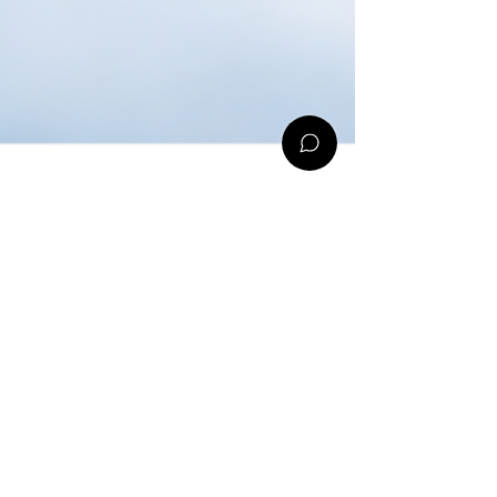
comevis
4. März
2 Min. Lesezeit
3 Schritte zum performanten
Voice Agent 💬
KI-Systeme müssen Marken erkennbar
machen – nicht nur funktionieren! Sonst