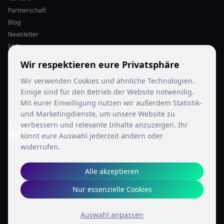
Partnerschaft
Blog
Newsletter
FAQ
Kontakt
Wir respektieren eure Privatsphäre
Wir verwenden Cookies und ähnliche Technologien.
LEGAL
Einige sind für den Betrieb der Website notwendig.
Mit eurer Einwilligung nutzen wir außerdem Statistik-
Impressum
und Marketingdienste, um unsere Website zu
Datenschutz
verbessern und relevante Inhalte anzuzeigen. Ihr
Cookie-Einstellungen
könnt eure Auswahl jederzeit ändern oder
widerrufen.
SOCIAL MEDIA
Alle akzeptieren
Nur essenzielle Cookies
Auswahl anpassen