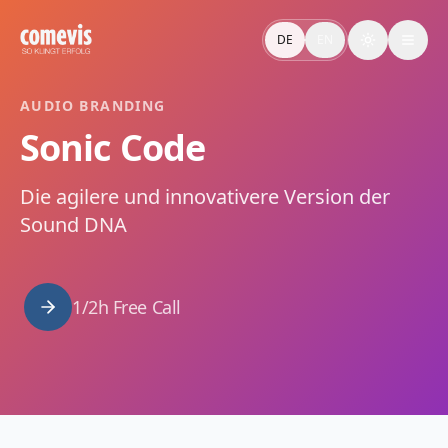
Sonic Code: Audio-DNA & Regelwerk für eure Marke
Sonic Code definiert die Audio-DNA eurer Marke – strateg
DE
EN
Toggle the
Sonic Code: Audio DNA & Framework for Your Brand
Sonic Code by comevis: your brand's strategic audio DNA. 
AUDIO BRANDING
Sonic Code
Die agilere und innovativere Version der
Sound DNA
1/2h Free Call